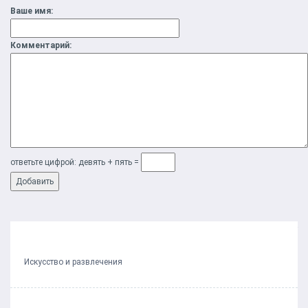
Ваше имя:
Комментарий:
ответьте цифрой: дeвять + пять =
Предыдущий пост
Следующий пост
Искусство и развлечения