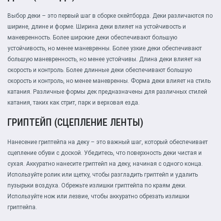
Выбор деки – это первый шаг в сборке скейтборда. Деки различаются по
ширине, длине и форме. Ширина деки влияет на устойчивость и
маневренность. Более широкие деки обеспечивают большую
устойчивость, но менее маневренны. Более узкие деки обеспечивают
большую маневренность, но менее устойчивы. Длина деки влияет на
скорость и контроль. Более длинные деки обеспечивают большую
скорость и контроль, но менее маневренны. Форма деки влияет на стиль
катания. Различные формы дек предназначены для различных стилей
катания, таких как стрит, парк и верховая езда.
ГРИПТЕЙП (СЦЕПЛЕНИЕ ЛЕНТЫ)
Нанесение гриптейпа на деку – это важный шаг, который обеспечивает
сцепление обуви с доской. Убедитесь, что поверхность деки чистая и
сухая. Аккуратно нанесите гриптейп на деку, начиная с одного конца.
Используйте ролик или щетку, чтобы разгладить гриптейп и удалить
пузырьки воздуха. Обрежьте излишки гриптейпа по краям деки.
Используйте нож или лезвие, чтобы аккуратно обрезать излишки
гриптейпа.