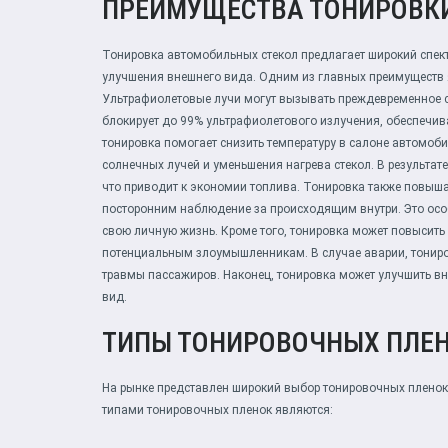
ПРЕИМУЩЕСТВА ТОНИРОВК
Тонировка автомобильных стекол предлагает широкий спект
улучшения внешнего вида. Одним из главных преимуществ 
Ультрафиолетовые лучи могут вызывать преждевременное с
блокирует до 99% ультрафиолетового излучения, обеспечив
тонировка помогает снизить температуру в салоне автомоби
солнечных лучей и уменьшения нагрева стекол. В результат
что приводит к экономии топлива. Тонировка также повыш
посторонним наблюдение за происходящим внутри. Это особ
свою личную жизнь. Кроме того, тонировка может повысить
потенциальным злоумышленникам. В случае аварии, тониро
травмы пассажиров. Наконец, тонировка может улучшить в
вид.
ТИПЫ ТОНИРОВОЧНЫХ ПЛЕ
На рынке представлен широкий выбор тонировочных пленок
типами тонировочных пленок являются: