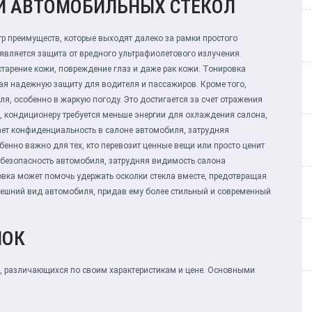
И АВТОМОБИЛЬНЫХ СТЕКОЛ
р преимуществ, которые выходят далеко за рамки простого
является защита от вредного ультрафиолетового излучения.
тарение кожи, повреждение глаз и даже рак кожи. Тонировка
ая надежную защиту для водителя и пассажиров. Кроме того,
ля, особенно в жаркую погоду. Это достигается за счет отражения
е, кондиционеру требуется меньше энергии для охлаждения салона,
ает конфиденциальность в салоне автомобиля, затрудняя
енно важно для тех, кто перевозит ценные вещи или просто ценит
 безопасность автомобиля, затрудняя видимость салона
вка может помочь удержать осколки стекла вместе, предотвращая
нешний вид автомобиля, придав ему более стильный и современный
НОК
, различающихся по своим характеристикам и цене. Основными