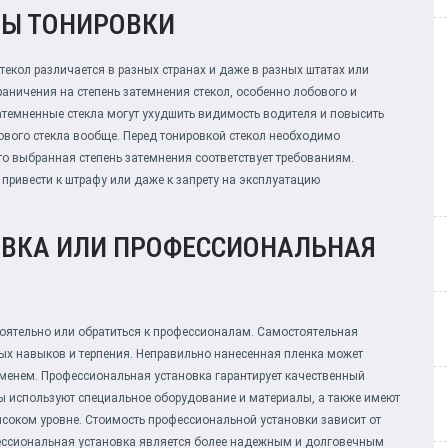
ТЫ ТОНИРОВКИ
екол различается в разных странах и даже в разных штатах или
раничения на степень затемнения стекол, особенно лобового и
затемненные стекла могут ухудшить видимость водителя и повысить
бового стекла вообще. Перед тонировкой стекол необходимо
то выбранная степень затемнения соответствует требованиям.
привести к штрафу или даже к запрету на эксплуатацию
ВКА ИЛИ ПРОФЕССИОНАЛЬНАЯ
ятельно или обратиться к профессионалам. Самостоятельная
ных навыков и терпения. Неправильно нанесенная пленка может
ременем. Профессиональная установка гарантирует качественный
ы используют специальное оборудование и материалы, а также имеют
соком уровне. Стоимость профессиональной установки зависит от
офессиональная установка является более надежным и долговечным