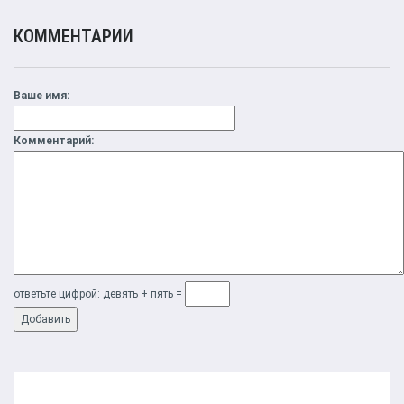
КОММЕНТАРИИ
Ваше имя:
Комментарий:
ответьте цифрой: дeвять + пять =