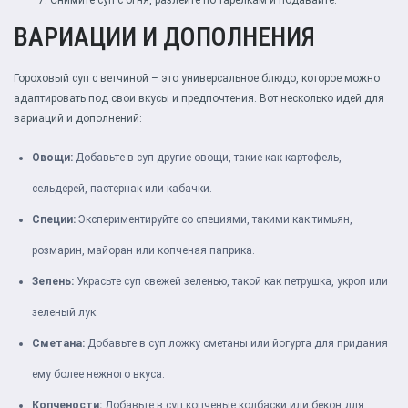
Снимите суп с огня, разлейте по тарелкам и подавайте.
ВАРИАЦИИ И ДОПОЛНЕНИЯ
Гороховый суп с ветчиной – это универсальное блюдо, которое можно
адаптировать под свои вкусы и предпочтения. Вот несколько идей для
вариаций и дополнений:
Овощи:
Добавьте в суп другие овощи, такие как картофель,
сельдерей, пастернак или кабачки.
Специи:
Экспериментируйте со специями, такими как тимьян,
розмарин, майоран или копченая паприка.
Зелень:
Украсьте суп свежей зеленью, такой как петрушка, укроп или
зеленый лук.
Сметана:
Добавьте в суп ложку сметаны или йогурта для придания
ему более нежного вкуса.
Копчености:
Добавьте в суп копченые колбаски или бекон для