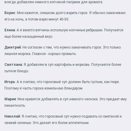
всегда добавляю немного копченой паприки для аромата.
Борис
: Мне кажется, слишком долго варить горох. Я обычно замачиваю
его на ночь, а потом варю минут 40-50.
Елена
: А я вместо ветчины использую копченые ребрышки. Получается
еще более насыщенный вкус.
Дмитрий
: Не согласен с тем, что нужно замачивать горох. Это только
лишняя морока. Главное - хорошо промыть.
Светлана
: Я добавляю в суп картофель и морковь. Получается более
сытное блюдо.
Игорь
: А я считаю, что гороховый суп должен быть густым, как пюре.
Поэтому я часть гороха измельчаю блендером.
Мария
: Мне нравится добавлять в суп немного чеснока. Это придает ему
пикантность.
Николай
: Я считаю, что гороховый суп нужно подавать со сметаной и
свежей зеленью. Это делает его более аппетитным.