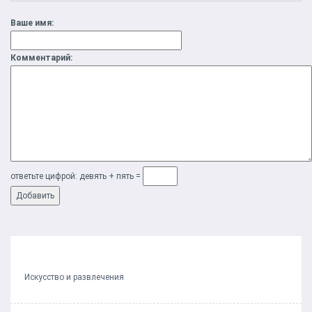
Ваше имя:
Комментарий:
ответьте цифрой: дeвять + пять =
Предыдущий пост
Следующий пост
Искусство и развлечения