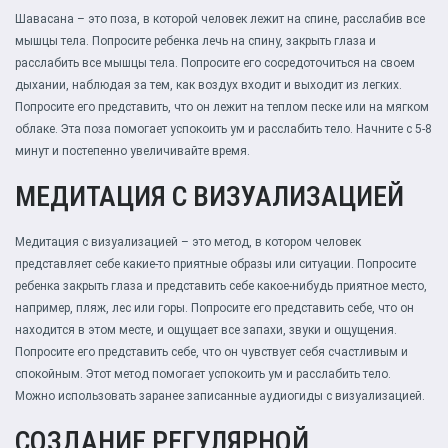
Шавасана – это поза, в которой человек лежит на спине, расслабив все
мышцы тела. Попросите ребенка лечь на спину, закрыть глаза и
расслабить все мышцы тела. Попросите его сосредоточиться на своем
дыхании, наблюдая за тем, как воздух входит и выходит из легких.
Попросите его представить, что он лежит на теплом песке или на мягком
облаке. Эта поза помогает успокоить ум и расслабить тело. Начните с 5-8
минут и постепенно увеличивайте время.
МЕДИТАЦИЯ С ВИЗУАЛИЗАЦИЕЙ
Медитация с визуализацией – это метод, в котором человек
представляет себе какие-то приятные образы или ситуации. Попросите
ребенка закрыть глаза и представить себе какое-нибудь приятное место,
например, пляж, лес или горы. Попросите его представить себе, что он
находится в этом месте, и ощущает все запахи, звуки и ощущения.
Попросите его представить себе, что он чувствует себя счастливым и
спокойным. Этот метод помогает успокоить ум и расслабить тело.
Можно использовать заранее записанные аудиогиды с визуализацией.
СОЗДАНИЕ РЕГУЛЯРНОЙ