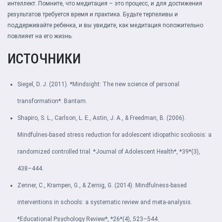
интеллект. Помните, что медитация – это процесс, и для достижения
результатов требуется время и практика. Будьте терпеливы и
поддерживайте ребенка, и вы увидите, как медитация положительно
повлияет на его жизнь.
ИСТОЧНИКИ
Siegel, D. J. (2011). *Mindsight: The new science of personal
transformation*. Bantam.
Shapiro, S. L., Carlson, L. E., Astin, J. A., & Freedman, B. (2006).
Mindfulnes-based stress reduction for adolescent idiopathic scoliosis: a
randomized controlled trial. *Journal of Adolescent Health*, *39*(3),
438–444.
Zenner, C., Krampen, G., & Zernig, G. (2014). Mindfulness-based
interventions in schools: a systematic review and meta-analysis.
*Educational Psychology Review*, *26*(4), 523–544.