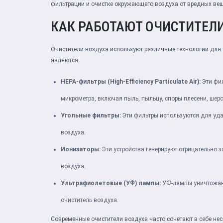
фильтрации и очистке окружающего воздуха от вредных вещ
КАК РАБОТАЮТ ОЧИСТИТЕЛ
Очистители воздуха используют различные технологии для
являются:
HEPA-фильтры (High-Efficiency Particulate Air):
Эти фил
микрометра, включая пыль, пыльцу, споры плесени, шер
Угольные фильтры:
Эти фильтры используются для удал
воздуха.
Ионизаторы:
Эти устройства генерируют отрицательно 
воздуха.
Ультрафиолетовые (УФ) лампы:
УФ-лампы уничтожают
очиститель воздуха.
Современные очистители воздуха часто сочетают в себе н