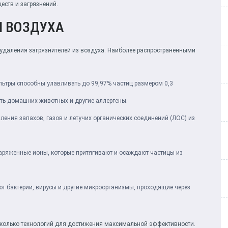
еств и загрязнений.
И ВОЗДУХА
 удаления загрязнителей из воздуха. Наиболее распространенными
ьтры способны улавливать до 99,97% частиц размером 0,3
сть домашних животных и другие аллергены.
ения запахов, газов и летучих органических соединений (ЛОС) из
заряженные ионы, которые притягивают и осаждают частицы из
 бактерии, вирусы и другие микроорганизмы, проходящие через
есколько технологий для достижения максимальной эффективности.