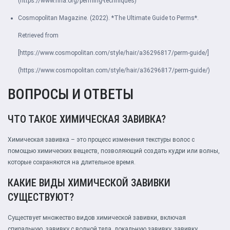
(https://www.nha.org/perming-techniques)
Cosmopolitan Magazine. (2022). *The Ultimate Guide to Perms*.
Retrieved from
[https://www.cosmopolitan.com/style/hair/a36296817/perm-guide/]
(https://www.cosmopolitan.com/style/hair/a36296817/perm-guide/)
ВОПРОСЫ И ОТВЕТЫ
ЧТО ТАКОЕ ХИМИЧЕСКАЯ ЗАВИВКА?
Химическая завивка – это процесс изменения текстуры волос с
помощью химических веществ, позволяющий создать кудри или волны,
которые сохраняются на длительное время.
КАКИЕ ВИДЫ ХИМИЧЕСКОЙ ЗАВИВКИ
СУЩЕСТВУЮТ?
Существует множество видов химической завивки, включая
спиральную, завивку с волной тела, локальную завивку, завивку