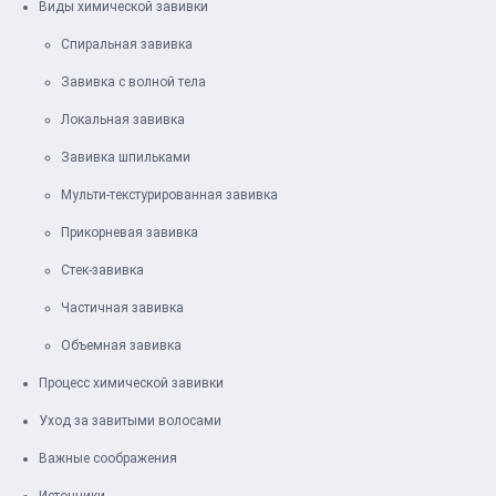
Виды химической завивки
Спиральная завивка
Завивка с волной тела
Локальная завивка
Завивка шпильками
Мульти-текстурированная завивка
Прикорневая завивка
Стек-завивка
Частичная завивка
Объемная завивка
Процесс химической завивки
Уход за завитыми волосами
Важные соображения