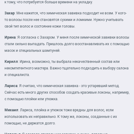
к тому, что потребуется больше времени на укладку.
Захар
: Мне кажется, что химическая завивка подходит не всем. У кого-
то волосы после нее становятся сухими и ломкими. Нужно учитывать
свой тип волос и состояние кожи головы.
Ирина
: Я согласна с Захаром. У меня после химической завивки волосы
стали сильно выпадать. Пришлось долго восстанавливать их с помощью
масок и специальных шампуней.
Кирилл
: Ирина, возможно, ты выбрала некачественный состав или
некомпетентного мастера. Важно тщательно подходить к выбору салона
и специалиста.
Лариса
: Я считаю, что химическая завивка - это устаревший метод.
Сейчас есть много других способов создать красивые локоны, например,
с помощью плойки или утюжка.
Михаил
: Лариса, плойка и утюжок тоже вредны для волос, если
использовать их неправильно. К тому же, локоны, созданные с их
помощью, не держатся долго.