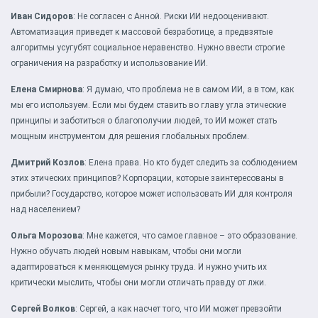
Иван Сидоров
: Не согласен с Анной. Риски ИИ недооценивают.
Автоматизация приведет к массовой безработице, а предвзятые
алгоритмы усугубят социальное неравенство. Нужно ввести строгие
ограничения на разработку и использование ИИ.
Елена Смирнова
: Я думаю, что проблема не в самом ИИ, а в том, как
мы его используем. Если мы будем ставить во главу угла этические
принципы и заботиться о благополучии людей, то ИИ может стать
мощным инструментом для решения глобальных проблем.
Дмитрий Козлов
: Елена права. Но кто будет следить за соблюдением
этих этических принципов? Корпорации, которые заинтересованы в
прибыли? Государство, которое может использовать ИИ для контроля
над населением?
Ольга Морозова
: Мне кажется, что самое главное – это образование.
Нужно обучать людей новым навыкам, чтобы они могли
адаптироваться к меняющемуся рынку труда. И нужно учить их
критически мыслить, чтобы они могли отличать правду от лжи.
Сергей Волков
: Сергей, а как насчет того, что ИИ может превзойти