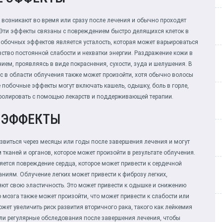
возникают во время или сразу после лечения и обычно проходят
. Эти эффекты связаны с повреждением быстро делящихся клеток в
обочных эффектов является усталость, которая может варьироваться
вство постоянной слабости и нехватки энергии. Раздражение кожи в
ем, проявляясь в виде покраснения, сухости, зуда и шелушения. В
ос в области облучения также может произойти, хотя обычно волосы
 побочные эффекты могут включать кашель, одышку, боль в горле,
тролировать с помощью лекарств и поддерживающей терапии.
 ЭФФЕКТЫ
виться через месяцы или годы после завершения лечения и могут
тканей и органов, которое может произойти в результате облучения.
ется повреждение сердца, которое может привести к сердечной
ниям. Облучение легких может привести к фиброзу легких,
яют свою эластичность. Это может привести к одышке и снижению
мозга также может произойти, что может привести к слабости или
жет увеличить риск развития вторичного рака, такого как лейкемия
ли регулярные обследования после завершения лечения, чтобы