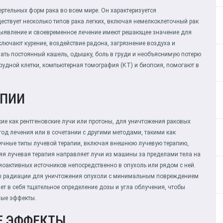
ертельных форм рака во всем мире. Он характеризуется
ествует несколько типов рака легких, включая немелкоклеточный рак
 выявление и своевременное лечение имеют решающее значение для
ключают курение, воздействие радона, загрязнение воздуха и
ать постоянный кашель, одышку, боль в груди и необъяснимую потерю
грудной клетки, компьютерная томография (КТ) и биопсия, помогают в
АПИИ
кие как рентгеновские лучи или протоны, для уничтожения раковых
тод лечения или в сочетании с другими методами, такими как
личные типы лучевой терапии, включая внешнюю лучевую терапию,
яя лучевая терапия направляет лучи из машины за пределами тела на
иоактивных источников непосредственно в опухоль или рядом с ней.
озы радиации для уничтожения опухоли с минимальным повреждением
т в себя тщательное определение дозы и угла облучения, чтобы
ные эффекты.
Е ЭФФЕКТЫ