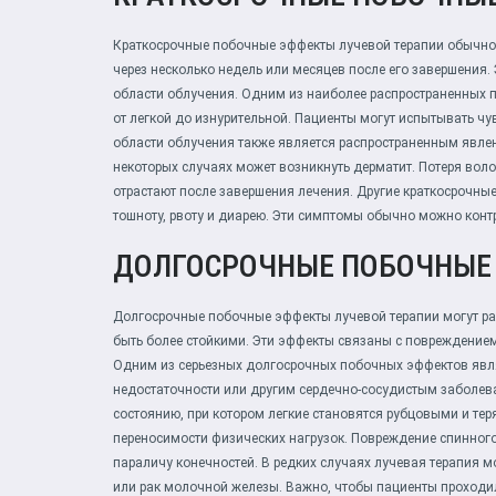
Краткосрочные побочные эффекты лучевой терапии обычно 
через несколько недель или месяцев после его завершения
области облучения. Одним из наиболее распространенных п
от легкой до изнурительной. Пациенты могут испытывать чу
области облучения также является распространенным явлени
некоторых случаях может возникнуть дерматит. Потеря вол
отрастают после завершения лечения. Другие краткосрочные
тошноту, рвоту и диарею. Эти симптомы обычно можно кон
ДОЛГОСРОЧНЫЕ ПОБОЧНЫЕ
Долгосрочные побочные эффекты лучевой терапии могут раз
быть более стойкими. Эти эффекты связаны с повреждением 
Одним из серьезных долгосрочных побочных эффектов явля
недостаточности или другим сердечно-сосудистым заболева
состоянию, при котором легкие становятся рубцовыми и тер
переносимости физических нагрузок. Повреждение спинного 
параличу конечностей. В редких случаях лучевая терапия мо
или рак молочной железы. Важно, чтобы пациенты проходи