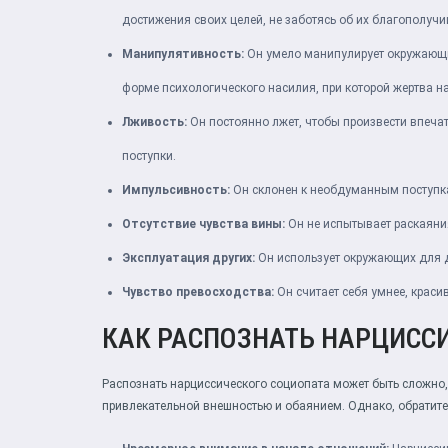
достижения своих целей, не заботясь об их благополучи
Манипулятивность:
Он умело манипулирует окружающими
форме психологического насилия, при которой жертва на
Лживость:
Он постоянно лжет, чтобы произвести впеча
поступки.
Импульсивность:
Он склонен к необдуманным поступк
Отсутствие чувства вины:
Он не испытывает раскаяния
Эксплуатация других:
Он использует окружающих для до
Чувство превосходства:
Он считает себя умнее, красив
КАК РАСПОЗНАТЬ НАРЦИСС
Распознать нарциссического социопата может быть сложно, 
привлекательной внешностью и обаянием. Однако, обратит