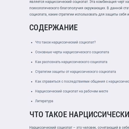
является нарциссический социопат. Эта комбинация черт ха
психологического благополучия окружающих. В данной стат
социопата, какие стратегии использовать для защиты себя 
СОДЕРЖАНИЕ
Что такое нарциссический социопат?
Основные черты нарциссического социопата
Как распознать нарциссического социопата
Стратегии защиты от нарциссического социопата
Как справиться с последствиями общения с нарциссиче
Нарциссический социопат на рабочем месте
Литература
ЧТО ТАКОЕ НАРЦИССИЧЕСК
Нарциссический социопат – это человек, сочетающий в себе