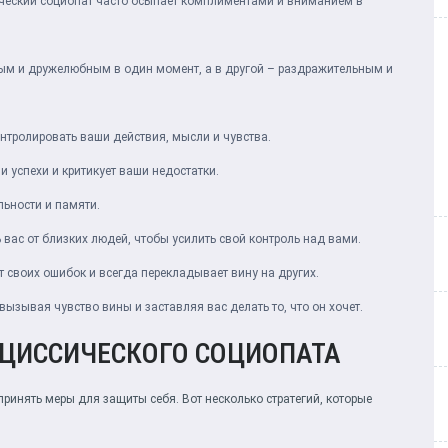
еский социопат часто осыпает комплиментами и вниманием в
ым и дружелюбным в один момент, а в другой – раздражительным и
нтролировать ваши действия, мысли и чувства.
 успехи и критикует ваши недостатки.
льности и памяти.
вас от близких людей, чтобы усилить свой контроль над вами.
 своих ошибок и всегда перекладывает вину на других.
ызывая чувство вины и заставляя вас делать то, что он хочет.
РЦИССИЧЕСКОГО СОЦИОПАТА
ринять меры для защиты себя. Вот несколько стратегий, которые