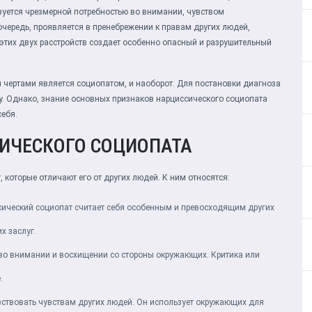
изуется чрезмерной потребностью во внимании, чувством
очередь, проявляется в пренебрежении к правам других людей,
этих двух расстройств создает особенно опасный и разрушительный
 чертами является социопатом, и наоборот. Для постановки диагноза
. Однако, знание основных признаков нарциссического социопата
себя.
ИЧЕСКОГО СОЦИОПАТА
 которые отличают его от других людей. К ним относятся:
ический социопат считает себя особенным и превосходящим других
х заслуг.
во внимании и восхищении со стороны окружающих. Критика или
.
вствовать чувствам других людей. Он использует окружающих для