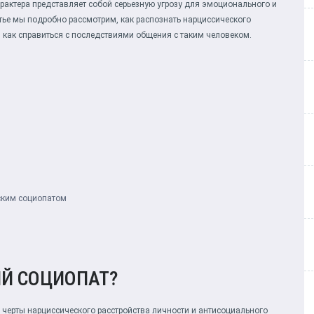
рактера представляет собой серьезную угрозу для эмоционального и
ье мы подробно рассмотрим, как распознать нарциссического
и как справиться с последствиями общения с таким человеком.
ским социопатом
ИЙ СОЦИОПАТ?
 черты нарциссического расстройства личности и антисоциального