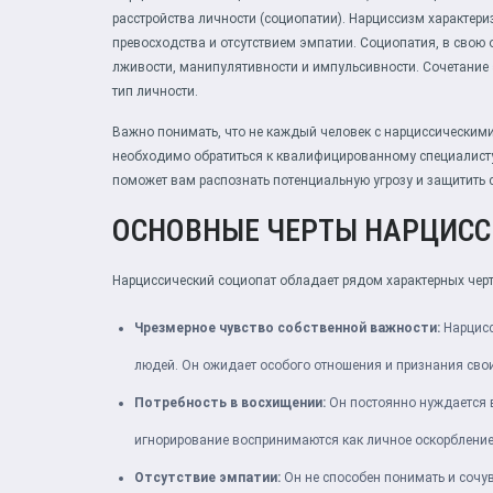
расстройства личности (социопатии). Нарциссизм характер
превосходства и отсутствием эмпатии. Социопатия, в свою 
лживости, манипулятивности и импульсивности. Сочетание 
тип личности.
Важно понимать, что не каждый человек с нарциссическими
необходимо обратиться к квалифицированному специалисту
поможет вам распознать потенциальную угрозу и защитить 
ОСНОВНЫЕ ЧЕРТЫ НАРЦИСС
Нарциссический социопат обладает рядом характерных черт,
Чрезмерное чувство собственной важности:
Нарцисс
людей. Он ожидает особого отношения и признания свои
Потребность в восхищении:
Он постоянно нуждается 
игнорирование воспринимаются как личное оскорбление
Отсутствие эмпатии:
Он не способен понимать и сочу