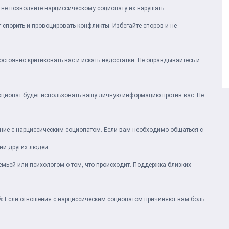
 не позволяйте нарциссическому социопату их нарушать.
спорить и провоцировать конфликты. Избегайте споров и не
стоянно критиковать вас и искать недостатки. Не оправдывайтесь и
циопат будет использовать вашу личную информацию против вас. Не
ние с нарциссическим социопатом. Если вам необходимо общаться с
вии других людей.
емьей или психологом о том, что происходит. Поддержка близких
:
Если отношения с нарциссическим социопатом причиняют вам боль