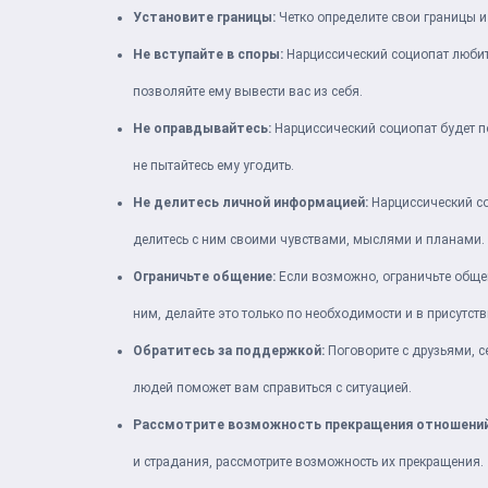
Установите границы:
Четко определите свои границы и
Не вступайте в споры:
Нарциссический социопат любит 
позволяйте ему вывести вас из себя.
Не оправдывайтесь:
Нарциссический социопат будет по
не пытайтесь ему угодить.
Не делитесь личной информацией:
Нарциссический со
делитесь с ним своими чувствами, мыслями и планами.
Ограничьте общение:
Если возможно, ограничьте обще
ним, делайте это только по необходимости и в присутст
Обратитесь за поддержкой:
Поговорите с друзьями, с
людей поможет вам справиться с ситуацией.
Рассмотрите возможность прекращения отношений
и страдания, рассмотрите возможность их прекращения.