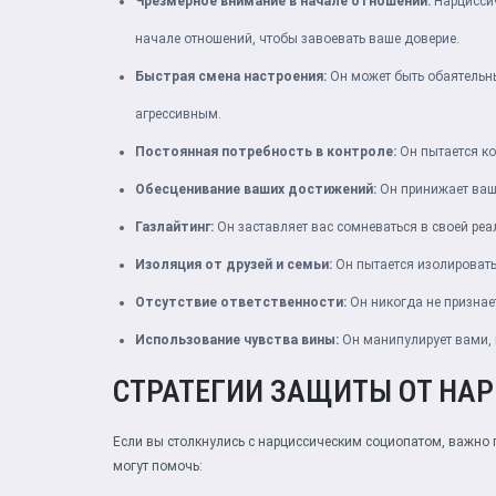
Чрезмерное внимание в начале отношений:
Нарциссич
начале отношений, чтобы завоевать ваше доверие.
Быстрая смена настроения:
Он может быть обаятельн
агрессивным.
Постоянная потребность в контроле:
Он пытается ко
Обесценивание ваших достижений:
Он принижает ваши
Газлайтинг:
Он заставляет вас сомневаться в своей реа
Изоляция от друзей и семьи:
Он пытается изолировать 
Отсутствие ответственности:
Он никогда не признает
Использование чувства вины:
Он манипулирует вами, в
СТРАТЕГИИ ЗАЩИТЫ ОТ НА
Если вы столкнулись с нарциссическим социопатом, важно п
могут помочь: