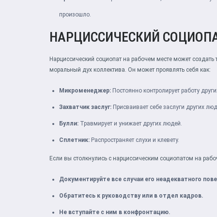
произошло.
НАРЦИССИЧЕСКИЙ СОЦИОПА
Нарциссический социопат на рабочем месте может создать 
моральный дух коллектива. Он может проявлять себя как:
Микроменеджер:
Постоянно контролирует работу други
Захватчик заслуг:
Присваивает себе заслуги других люд
Булли:
Травмирует и унижает других людей.
Сплетник:
Распространяет слухи и клевету.
Если вы столкнулись с нарциссическим социопатом на рабо
Документируйте все случаи его неадекватного пов
Обратитесь к руководству или в отдел кадров.
Не вступайте с ним в конфронтацию.