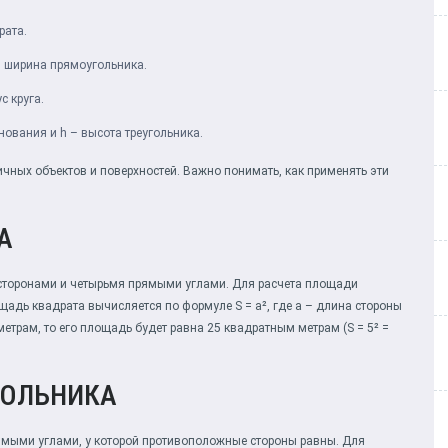
рата.
а и ширина прямоугольника.
ус круга.
основания и h – высота треугольника.
ных объектов и поверхностей. Важно понимать, как применять эти
А
 сторонами и четырьмя прямыми углами. Для расчета площади
щадь квадрата вычисляется по формуле S = a², где a – длина стороны
метрам, то его площадь будет равна 25 квадратным метрам (S = 5² =
ГОЛЬНИКА
рямыми углами, у которой противоположные стороны равны. Для