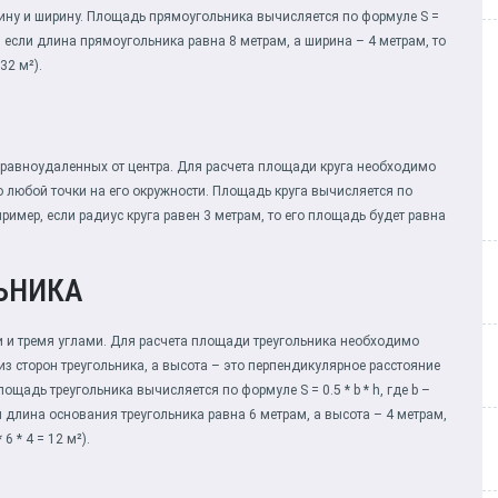
ину и ширину. Площадь прямоугольника вычисляется по формуле S =
р, если длина прямоугольника равна 8 метрам, а ширина – 4 метрам, то
32 м²).
к, равноудаленных от центра. Для расчета площади круга необходимо
 до любой точки на его окружности. Площадь круга вычисляется по
 Например, если радиус круга равен 3 метрам, то его площадь будет равна
ЬНИКА
ми и тремя углами. Для расчета площади треугольника необходимо
из сторон треугольника, а высота – это перпендикулярное расстояние
адь треугольника вычисляется по формуле S = 0.5 * b * h, где b –
и длина основания треугольника равна 6 метрам, а высота – 4 метрам,
6 * 4 = 12 м²).