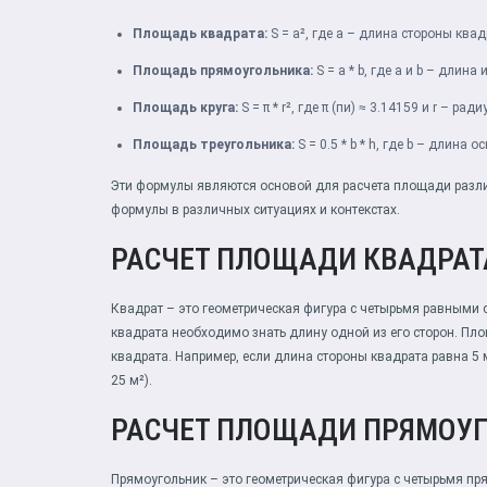
Площадь квадрата:
S = a², где a – длина стороны квад
Площадь прямоугольника:
S = a * b, где a и b – длин
Площадь круга:
S = π * r², где π (пи) ≈ 3.14159 и r – ради
Площадь треугольника:
S = 0.5 * b * h, где b – длина 
Эти формулы являются основой для расчета площади различ
формулы в различных ситуациях и контекстах.
РАСЧЕТ ПЛОЩАДИ КВАДРАТ
Квадрат – это геометрическая фигура с четырьмя равными
квадрата необходимо знать длину одной из его сторон. Пло
квадрата. Например, если длина стороны квадрата равна 5 
25 м²).
РАСЧЕТ ПЛОЩАДИ ПРЯМОУ
Прямоугольник – это геометрическая фигура с четырьмя п