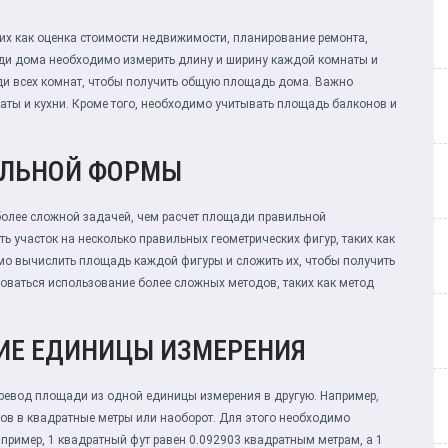
их как оценка стоимости недвижимости, планирование ремонта,
щади дома необходимо измерить длину и ширину каждой комнаты и
ди всех комнат, чтобы получить общую площадь дома. Важно
аты и кухни. Кроме того, необходимо учитывать площадь балконов и
ИЛЬНОЙ ФОРМЫ
олее сложной задачей, чем расчет площади правильной
ь участок на несколько правильных геометрических фигур, таких как
мо вычислить площадь каждой фигуры и сложить их, чтобы получить
оваться использование более сложных методов, таких как метод
ИЕ ЕДИНИЦЫ ИЗМЕРЕНИЯ
еревод площади из одной единицы измерения в другую. Например,
ов в квадратные метры или наоборот. Для этого необходимо
ример, 1 квадратный фут равен 0.092903 квадратным метрам, а 1