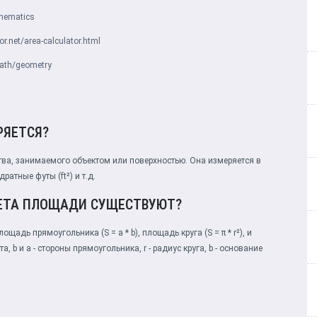
thematics
or.net/area-calculator.html
ath/geometry
РЯЕТСЯ?
ва, занимаемого объектом или поверхностью. Она измеряется в
ратные футы (ft²) и т.д.
ЧЕТА ПЛОЩАДИ СУЩЕСТВУЮТ?
адь прямоугольника (S = a * b), площадь круга (S = π * r²), и
та, b и a - стороны прямоугольника, r - радиус круга, b - основание