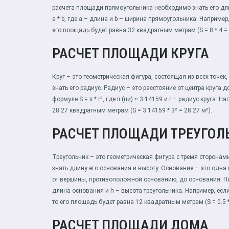
расчета площади прямоугольника необходимо знать его дл
a * b, где a – длина и b – ширина прямоугольника. Наприме
его площадь будет равна 32 квадратным метрам (S = 8 * 4 = 
РАСЧЕТ ПЛОЩАДИ КРУГА
Круг – это геометрическая фигура, состоящая из всех точе
знать его радиус. Радиус – это расстояние от центра круга
формуле S = π * r², где π (пи) ≈ 3.14159 и r – радиус круга.
28.27 квадратным метрам (S = 3.14159 * 3² = 28.27 м²).
РАСЧЕТ ПЛОЩАДИ ТРЕУГОЛ
Треугольник – это геометрическая фигура с тремя сторона
знать длину его основания и высоту. Основание – это одна 
от вершины, противоположной основанию, до основания. Площ
длина основания и h – высота треугольника. Например, есл
то его площадь будет равна 12 квадратным метрам (S = 0.5 * 
РАСЧЕТ ПЛОЩАДИ ДОМА