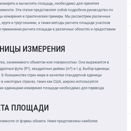
 измерять и вычислять площадь, необходимо для принятия
оимости. Эта статья представляет собой подробное руководство по
ы измерения и практические примеры. Мы рассмотрим различные
 круги и треугольники, а также методы расчета площади участков
е применение расчета площади в различных областях и предоставим
ИНИЦЫ ИЗМЕРЕНИЯ
тва, занимаемого объектом или поверхностью. Она выражается в
дратные футы (ft²), квадратные дюймы (in²) и т.д. Выбор единицы
. В большинстве стран мира в качестве стандартной единицы
в некоторых странах, таких как США, широко используется
ми единицами измерения площади необходимо для перевода
ЕТА ПЛОЩАДИ
исимости от формы объекта. Ниже представлены наиболее