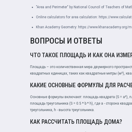
"Area and Perimeter" by National Council of Teachers of Ma
Online calculators for area calculation:
https://www.calculat
Khan Academy Geometry:
https://www.khanacademy.org/m
ВОПРОСЫ И ОТВЕТЫ
ЧТО ТАКОЕ ПЛОЩАДЬ И КАК ОНА ИЗМЕ
Площадь – это количественная мера двумерного пространст
квадратных единицах, таких как квадратные метры (м²), квад
КАКИЕ ОСНОВНЫЕ ФОРМУЛЫ ДЛЯ РАС
Основные формулы включают: площадь квадрата (S = a²), площ
площадь треугольника (S = 0.5 * b * h), где a - сторона квадра
треугольника, h - высота треугольника.
КАК РАССЧИТАТЬ ПЛОЩАДЬ ДОМА?