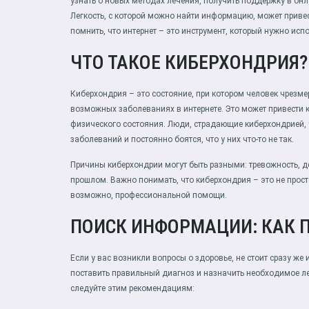
узнать о новых методах лечения, получить поддержку в онл
Легкость, с которой можно найти информацию, может приве
помнить, что интернет – это инструмент, который нужно исп
ЧТО ТАКОЕ КИБЕРХОНДРИЯ?
Киберхондрия – это состояние, при котором человек чрезм
возможных заболеваниях в интернете. Это может привести 
физического состояния. Люди, страдающие киберхондрией,
заболеваний и постоянно боятся, что у них что-то не так.
Причины киберхондрии могут быть разными: тревожность, де
прошлом. Важно понимать, что киберхондрия – это не просто
возможно, профессиональной помощи.
ПОИСК ИНФОРМАЦИИ: КАК 
Если у вас возникли вопросы о здоровье, не стоит сразу же и
поставить правильный диагноз и назначить необходимое ле
следуйте этим рекомендациям: