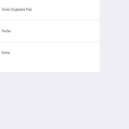
Знак Зодиака Рак
Рыбы
Весы