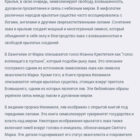
Крылья, в свою очередь, символизируют свободу, возвышенность,
духовное просветление и связь с небесным миром. В мифологии
различных народов крылатые существа часто ассоциировались с
богами, ангелами и другими сверхъестественными силами. Сочетание
льва и крыльев создает мощный и многогранный символ, который
объединяет в себе силу и благородство льва с возвышенностью и
свободой крылатых созданий.
В Евангелии от Марка описывается голос Иоанна Крестителя как "голос
вопиющего в пустыне", который подобен рыку льва. Это описание
послужило одним из источников символизма льва как символа
евангелиста Марка. Кроме того, в Книге пророка Иезекииля
описываются четыре крылатых существа, стоящих вокруг престола
Всевышнего, одним из которых является лев. Эти библейские образы
укрепили связь между львом и духовным миром.
В видении пророка Иезекииля, лев изображен с открытой книгой под
передними лапами. Эта книга символизирует суверенитет государства и
власть над миром. Некоторые изображения крылатого льва также
включают нимб вокруг головы и инициалы, обозначающие Святого
Марка. Эти детали подчеркивают его статус евангелиста и покровителя.