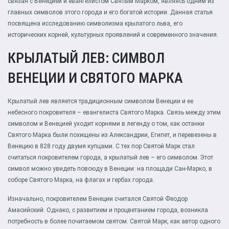
связан с Венецией и евангелистом Святым Марком, являясь одним из
главных символов этого города и его богатой истории. Данная статья
посвящена исследованию символизма крылатого льва, его
исторических корней, культурных проявлений и современного значения.
КРЫЛАТЫЙ ЛЕВ: СИМВОЛ
ВЕНЕЦИИ И СВЯТОГО МАРКА
Крылатый лев является традиционным символом Венеции и ее
небесного покровителя – евангелиста Святого Марка. Связь между этим
символом и Венецией уходит корнями в легенду о том, как останки
Святого Марка были похищены из Александрии, Египет, и перевезены в
Венецию в 828 году двумя купцами. С тех пор Святой Марк стал
считаться покровителем города, а крылатый лев – его символом. Этот
символ можно увидеть повсюду в Венеции: на площади Сан-Марко, в
соборе Святого Марка, на флагах и гербах города.
Изначально, покровителем Венеции считался Святой Феодор
Амасийский. Однако, с развитием и процветанием города, возникла
потребность в более почитаемом святом. Святой Марк, как автор одного