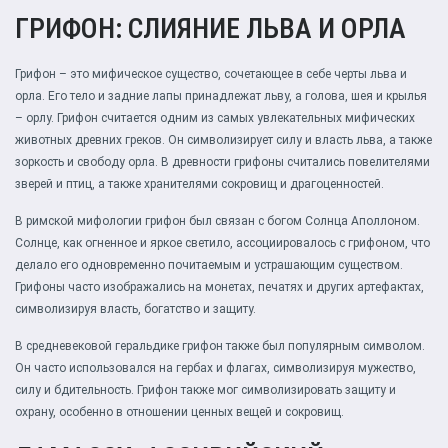
ГРИФОН: СЛИЯНИЕ ЛЬВА И ОРЛА
Грифон – это мифическое существо, сочетающее в себе черты льва и
орла. Его тело и задние лапы принадлежат льву, а голова, шея и крылья
– орлу. Грифон считается одним из самых увлекательных мифических
животных древних греков. Он символизирует силу и власть льва, а также
зоркость и свободу орла. В древности грифоны считались повелителями
зверей и птиц, а также хранителями сокровищ и драгоценностей.
В римской мифологии грифон был связан с богом Солнца Аполлоном.
Солнце, как огненное и яркое светило, ассоциировалось с грифоном, что
делало его одновременно почитаемым и устрашающим существом.
Грифоны часто изображались на монетах, печатях и других артефактах,
символизируя власть, богатство и защиту.
В средневековой геральдике грифон также был популярным символом.
Он часто использовался на гербах и флагах, символизируя мужество,
силу и бдительность. Грифон также мог символизировать защиту и
охрану, особенно в отношении ценных вещей и сокровищ.