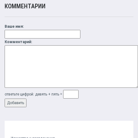
КОММЕНТАРИИ
Ваше имя:
Комментарий:
ответьте цифрой: дeвять + пять =