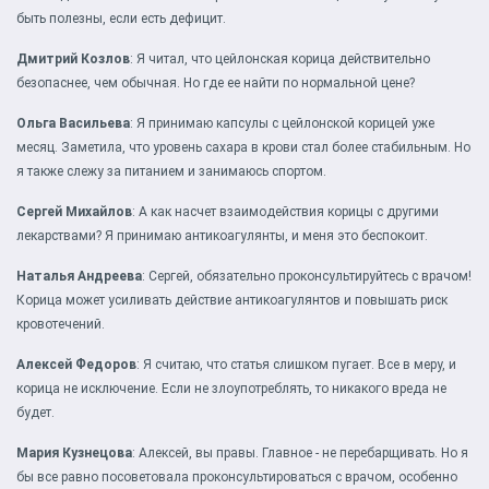
быть полезны, если есть дефицит.
Дмитрий Козлов
: Я читал, что цейлонская корица действительно
безопаснее, чем обычная. Но где ее найти по нормальной цене?
Ольга Васильева
: Я принимаю капсулы с цейлонской корицей уже
месяц. Заметила, что уровень сахара в крови стал более стабильным. Но
я также слежу за питанием и занимаюсь спортом.
Сергей Михайлов
: А как насчет взаимодействия корицы с другими
лекарствами? Я принимаю антикоагулянты, и меня это беспокоит.
Наталья Андреева
: Сергей, обязательно проконсультируйтесь с врачом!
Корица может усиливать действие антикоагулянтов и повышать риск
кровотечений.
Алексей Федоров
: Я считаю, что статья слишком пугает. Все в меру, и
корица не исключение. Если не злоупотреблять, то никакого вреда не
будет.
Мария Кузнецова
: Алексей, вы правы. Главное - не перебарщивать. Но я
бы все равно посоветовала проконсультироваться с врачом, особенно