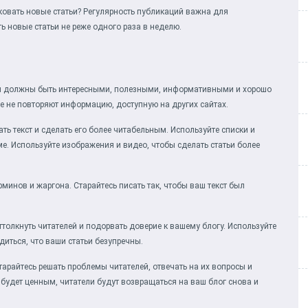
ковать новые статьи? Регулярность публикаций важна для
ь новые статьи не реже одного раза в неделю.
тьи должны быть интересными, полезными, информативными и хорошо
е не повторяют информацию, доступную на других сайтах.
ть текст и сделать его более читабельным. Используйте списки и
. Используйте изображения и видео, чтобы сделать статьи более
инов и жаргона. Старайтесь писать так, чтобы ваш текст был
ттолкнуть читателей и подорвать доверие к вашему блогу. Используйте
иться, что ваши статьи безупречны.
тарайтесь решать проблемы читателей, отвечать на их вопросы и
будет ценным, читатели будут возвращаться на ваш блог снова и