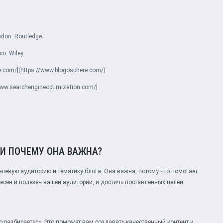
ndon: Routledge.
co: Wiley.
re.com/](https://www.blogosphere.com/)
//www.searchengineoptimization.com/]
 И ПОЧЕМУ ОНА ВАЖНА?
елевую аудиторию и тематику блога. Она важна, потому что помогает
ресен и полезен вашей аудитории, и достичь поставленных целей.
шо разбираетесь. Это поможет вам создавать качественный контент и