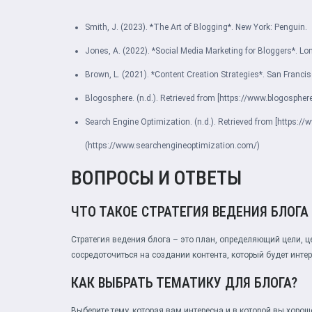
Smith, J. (2023). *The Art of Blogging*. New York: Penguin.
Jones, A. (2022). *Social Media Marketing for Bloggers*. Lo
Brown, L. (2021). *Content Creation Strategies*. San Francis
Blogosphere. (n.d.). Retrieved from [https://www.blogosphe
Search Engine Optimization. (n.d.). Retrieved from [https:
(https://www.searchengineoptimization.com/)
ВОПРОСЫ И ОТВЕТЫ
ЧТО ТАКОЕ СТРАТЕГИЯ ВЕДЕНИЯ БЛОГА
Стратегия ведения блога – это план, определяющий цели, ц
сосредоточиться на создании контента, который будет инте
КАК ВЫБРАТЬ ТЕМАТИКУ ДЛЯ БЛОГА?
Выберите тему, которая вам интересна и в которой вы хоро