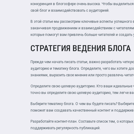
конкуренция в блогосфере очень высока. Чтобы выделиться
свой блог и взаимодействовать с аудиторией.
В этой статье мы рассмотрим ключевые аспекты успешного в
заканчивая продвижением и взаимодействием с читателям
которые помогут вам привлечь больше читателей и создать
СТРАТЕГИЯ ВЕДЕНИЯ БЛОГА
Прежде чем начать писать статьи, важно разработать четку
аудиторию и тематику блога. Определите, чего вы хотите д
знаниями, выразить свое мнение или просто развлечь читат
Определите свою целевую аудиторию. Кто ваши идеальные ч
точно вы определите свою целевую аудиторию, тем легче вам
Выберите тематику блога. О чем вы будете писать? Выберите
поможет вам создавать качественный контент и поддержива
Разработайте контент-план. Составьте список тем, о которы
поддерживать регулярность публикаций.