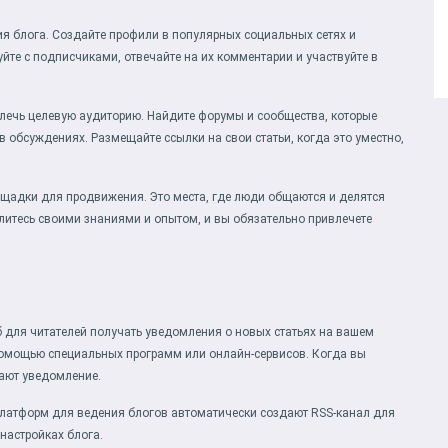
я блога. Создайте профили в популярных социальных сетях и
уйте с подписчиками, отвечайте на их комментарии и участвуйте в
лечь целевую аудиторию. Найдите форумы и сообщества, которые
 в обсуждениях. Размещайте ссылки на свои статьи, когда это уместно,
лощадки для продвижения. Это места, где люди общаются и делятся
литесь своими знаниями и опытом, и вы обязательно привлечете
об для читателей получать уведомления о новых статьях на вашем
 помощью специальных программ или онлайн-сервисов. Когда вы
чают уведомление.
платформ для ведения блогов автоматически создают RSS-канал для
настройках блога.