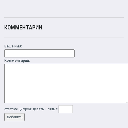
КОММЕНТАРИИ
Ваше имя:
Комментарий:
ответьте цифрой: дeвять + пять =