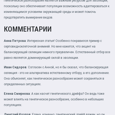
Генетическое разнообразие является важным ресурсом для эволюции,
поскольку оно обеспечивает популяции возможность адаптироваться к
изменяющимся условиям окружающей среды и может помочь
предотвратить вымирание видов.
КОММЕНТАРИИ
Анна Петрова
: Интересная статья! Особенно понравился пример с
серповидноклеточной анемией. Но мне кажется, что акцент на
балансирующей селекции немного преувеличен. Естественный отбор все
равно является доминирующей силой в эволюции.
Иван Сидоров
: Согласен с Анной, но я бы сказал, что балансирующая
селекция - это не альтернатива естественному отбору, а его дополнение.
Она объясняет, как генетическое разнообразие может сохраняться в
определенных ситуациях.
Елена Смирнова
: А как насчет генетического дрейфа? Он ведь тоже
может влиять на генетическое разнообразие, особенно в небольших
популяциях.
Дмитрий Козлов
: Елена, конечно, генетический дрейф важен, но он