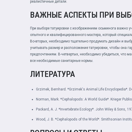
реалистичные детали.
ВАЖНЫЕ АСПЕКТЫ ПРИ ВЫБ
При выборе татуировки с изображением осьминога важно у
опытного и квалифицированного мастера, который специали
Во-вторых, необходимо тщательно продумать дизайн и выбр
учитывать размер и расположение татуировки, чтобы она г
предпочтениям. В-четвертых, необходимо убедиться, что м
все необходимые санитарные нормы.
ЛИТЕРАТУРА
Grzimek, Bernhard. *Grzimek's Animal Life Encyclopedia*. De
Norman, Mark. *Cephalopods: A World Guide*. Krieger Publ
Packard, A. J. *Invertebrate Ecology*. John Wiley & Sons, 19
Wood, J. B. *Cephalopods of the World*. Smithsonian Instit