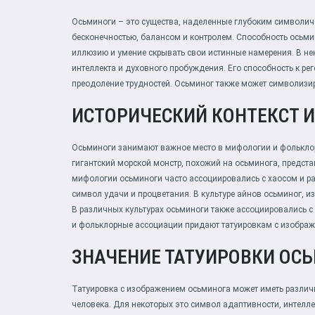
Осьминоги – это существа, наделенные глубоким символич
бесконечностью, балансом и контролем. Способность осьмин
иллюзию и умение скрывать свои истинные намерения. В нек
интеллекта и духовного пробуждения. Его способность к р
преодоление трудностей. Осьминог также может символизир
ИСТОРИЧЕСКИЙ КОНТЕКСТ 
Осьминоги занимают важное место в мифологии и фольклор
гигантский морской монстр, похожий на осьминога, предст
мифологии осьминоги часто ассоциировались с хаосом и р
символ удачи и процветания. В культуре айнов осьминог,
В различных культурах осьминоги также ассоциировались с
и фольклорные ассоциации придают татуировкам с изобра
ЗНАЧЕНИЕ ТАТУИРОВКИ ОС
Татуировка с изображением осьминога может иметь различ
человека. Для некоторых это символ адаптивности, интелле