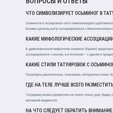
ВОПРОСЫ И ОТВЕТЫ
ЧТО СИМВОЛИЗИРУЕТ ОСЬМИНОГ В ТАТ
Осьминоги в татуировках часто символизируют адаптивность,
Восемь щупалец могут ассоциироваться с бесконечностью и
КАКИЕ МИФОЛОГИЧЕСКИЕ АССОЦИАЦИИ
В древнегреческой мифологии осьминог (Кракен) представ
ассоциировался с хаосом, а в японской – с удачей и процв
КАКИЕ СТИЛИ ТАТУИРОВОК С ОСЬМИН
Популярны реалистичные, этнические, абстрактные стили. 
ГДЕ НА ТЕЛЕ ЛУЧШЕ ВСЕГО РАЗМЕСТИТ
Татуировку можно разместить на спине, плече, руке, бедре,
желаемой видимости.
НА ЧТО СЛЕДУЕТ ОБРАТИТЬ ВНИМАНИЕ