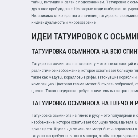
тайны, интуиции и связи с подсознанием. Татуировка с ос
духовное пробуждение. Некоторые люди выбирают татуировк
Независимо от конкретного значения, татуировка с осьмин
индивидуальность и мировоззрение.
ИДЕИ ТАТУИРОВОК С ОСЬМ
ТАТУИРОВКА ОСЬМИНОГА НА ВСЮ СПИН
Татуировка осьминога на всю спину – это впечатляющий и
реалистичное изображение, которое охватывает большую п
такие как медузы, коралловые рифы, затонувшие корабли и
композицию. Цветовая гамма может быть разнообразной, от
цветов. Такая татуировка требует значительных затрат времен
ТАТУИРОВКА ОСЬМИНОГА НА ПЛЕЧО И 
Татуировка осьминога на плечо и руку – это популярный и
изображение, которое охватывает большую площадь тела. В
яркие цвета. Щупальца осьминога могут быть направлены в
татуировка требует опытного мастера, чтобы создать реали