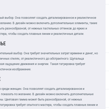
ый выбор. Она позволяет создать детализированное и реалистичное
 желанию. В дизайн можно включить дополнительные элементы, такие
ыть разнообразной, от нежных пастельных оттенков до ярких и
тера, чтобы создать плавные линии и реалистичные детали.
ЧЬЕ
тельный выбор. Она требует значительных затрат времени и денег, но
личных стилях, от реалистичного до абстрактного. Щупальца
вая ощущение движения и энергии. Такая татуировка требует
истичное изображение.
Е
р среди женщин. Она позволяет создать детализированное и
ли показать по желанию. В дизайн можно включить дополнительные
лны. Цветовая гамма может быть разнообразной, от нежных
татуировка требует опытного мастера, чтобы создать плавные линии и