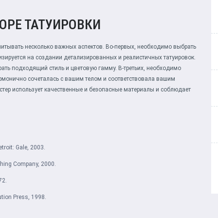
ОРЕ ТАТУИРОВКИ
читывать несколько важных аспектов. Во-первых, необходимо выбрать
зируется на создании детализированных и реалистичных татуировок.
ать подходящий стиль и цветовую гамму. В-третьих, необходимо
армонично сочеталась с вашим телом и соответствовала вашим
астер использует качественные и безопасные материалы и соблюдает
troit: Gale, 2003.
ishing Company, 2000.
72.
ution Press, 1998.