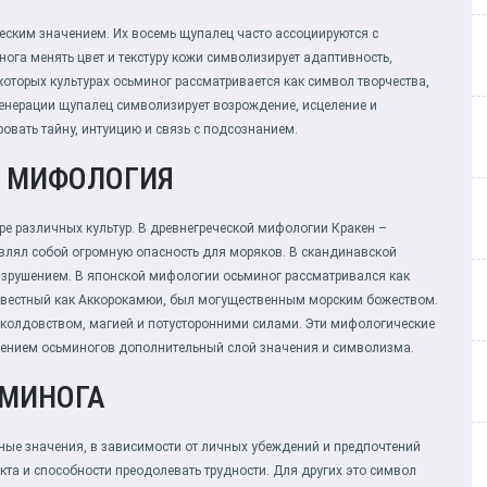
еским значением. Их восемь щупалец часто ассоциируются с
ога менять цвет и текстуру кожи символизирует адаптивность,
оторых культурах осьминог рассматривается как символ творчества,
егенерации щупалец символизирует возрождение, исцеление и
овать тайну, интуицию и связь с подсознанием.
И МИФОЛОГИЯ
е различных культур. В древнегреческой мифологии Кракен –
авлял собой огромную опасность для моряков. В скандинавской
азрушением. В японской мифологии осьминог рассматривался как
 известный как Аккорокамюи, был могущественным морским божеством.
 колдовством, магией и потусторонними силами. Эти мифологические
жением осьминогов дополнительный слой значения и символизма.
ЬМИНОГА
ные значения, в зависимости от личных убеждений и предпочтений
кта и способности преодолевать трудности. Для других это символ