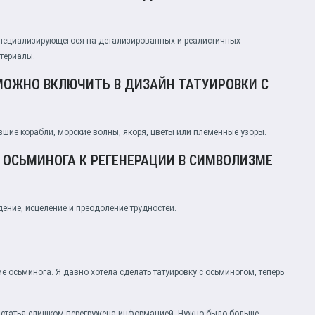
специализирующегося на детализированных и реалистичных
териалы.
ОЖНО ВКЛЮЧИТЬ В ДИЗАЙН ТАТУИРОВКИ С
шие корабли, морские волны, якоря, цветы или племенные узоры.
 ОСЬМИНОГА К РЕГЕНЕРАЦИИ В СИМВОЛИЗМЕ
ение, исцеление и преодоление трудностей.
ме осьминога. Я давно хотела сделать татуировку с осьминогом, теперь
то статья слишком перегружена информацией. Нужно было больше