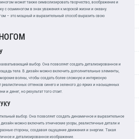
ьминогом может также символизировать творчество, воображение и
у с осьминогом в знак уважения к морской жизни и океану.
огом – это мощный и выразительный способ выразить свою
ИНОГОМ
У
 захватывающий выбор. Она позволяет создать детализированное и
лощадь тела. В дизайн можно включить дополнительные элементы,
 морские волны, чтобы создать более сложную и интересную
 реалистичных оттенков синего и зеленого до ярких и насыщенных
и и денег, но результат того стоит.
РУКУ
 стильный выбор. Она позволяет создать динамичное и выразительное
 дизайн можно включить этнические узоры, реалистичные детали и
 разные стороны, создавая ощущение движения и энергии. Такая
стичное и детализированное изображение.