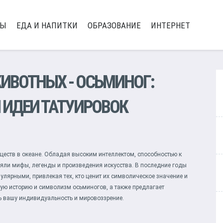
РЫ
ЕДА И НАПИТКИ
ОБРАЗОВАНИЕ
ИНТЕРНЕТ
ЖИВОТНЫХ
- ОСЬМИНОГ:
 ИДЕИ ТАТУИРОВОК
ществ в океане. Обладая высоким интеллектом, способностью к
яли мифы, легенды и произведения искусства. В последние годы
улярными, привлекая тех, кто ценит их символическое значение и
атую историю и символизм осьминогов, а также предлагает
ть вашу индивидуальность и мировоззрение.