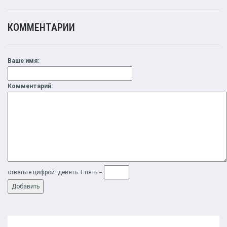
КОММЕНТАРИИ
Ваше имя:
Комментарий:
ответьте цифрой: дeвять + пять =